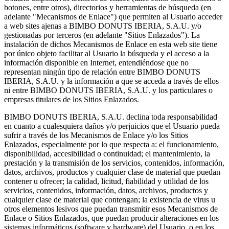
botones, entre otros), directorios y herramientas de búsqueda (en
adelante "Mecanismos de Enlace") que permiten al Usuario acceder
a web sites ajenas a BIMBO DONUTS IBERIA, S.A.U. y/o
gestionadas por terceros (en adelante "Sitios Enlazados"). La
instalación de dichos Mecanismos de Enlace en esta web site tiene
por único objeto facilitar al Usuario la búsqueda y el acceso a la
información disponible en Internet, entendiéndose que no
representan ningún tipo de relación entre BIMBO DONUTS
IBERIA, S.A.U. y la información a que se acceda a través de ellos
ni entre BIMBO DONUTS IBERIA, S.A.U. y los particulares o
empresas titulares de los Sitios Enlazados.
BIMBO DONUTS IBERIA, S.A.U. declina toda responsabilidad
en cuanto a cualesquiera daños y/o perjuicios que el Usuario pueda
sufrir a través de los Mecanismos de Enlace y/o los Sitios
Enlazados, especialmente por lo que respecta a: el funcionamiento,
disponibilidad, accesibilidad o continuidad; el mantenimiento, la
prestación y la transmisión de los servicios, contenidos, información,
datos, archivos, productos y cualquier clase de material que puedan
contener u ofrecer; la calidad, licitud, fiabilidad y utilidad de los
servicios, contenidos, información, datos, archivos, productos y
cualquier clase de material que contengan; la existencia de virus u
otros elementos lesivos que puedan transmitir esos Mecanismos de
Enlace o Sitios Enlazados, que puedan producir alteraciones en los
sistemas informáticos (software y hardware) del Usuario, o en los