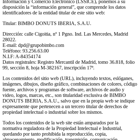
Información y Comercio Electrónico (LSSICE), ponemos a su
disposición la “información general”, que comprende los datos
identificadores de la entidad titular de este sitio web:
Titular: BIMBO DONUTS IBERIA, S.A.U.
Dirección: calle Cigoitia, nº 1 Pgno. Ind. Las Mercedes, Madrid
28022.
E-mail: dpd@grupobimbo.com
Teléfono: 93.256.63.00
N.I.F: A-84354174
Datos registrales: Registro Mercantil de Madrid, tomo 36.818, folio
99, sección 8, hoja M-382167, inscripción 17ª.
Los contenidos del sitio web (URL), incluyendo textos, eslóganes,
imágenes, dibujos, diseño gráfico, combinaciones de colores, código
fuente, archivos y programas de software, archivos de audio y
video, logos, marcas, etc., son titularidad exclusiva de BIMBO
DONUTS IBERIA, S.A.U., salvo que en la propia web se indique
expresamente que pertenecen a un tercero titular de derechos de
propiedad intelectual o industrial sobre los mismos.
Todos los contenidos de la web site están amparados por la
normativa reguladora de la Propiedad Intelectual e Industrial,
quedando por tanto prohibida la reproducción, copia,
almacenamiento, modificación, transmisión, comunicación,