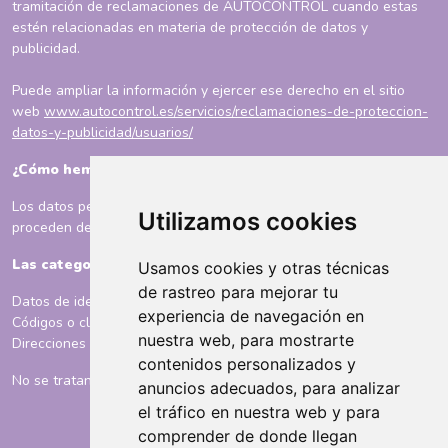
tramitación de reclamaciones de AUTOCONTROL cuando estas
estén relacionadas en materia de protección de datos y
publicidad.
Puede ampliar la información y ejercer ese derecho en el sitio
web
www.autocontrol.es/servicios/reclamaciones-de-proteccion-
datos-y-publicidad/usuarios/
¿Cómo hemos obtenido sus datos?
Los datos personales que tratamos en BIMBO DONUTS IBERIA
Utilizamos cookies
proceden del propio interesado.
Las categorías de datos que se tratan son:
Usamos cookies y otras técnicas
de rastreo para mejorar tu
Datos de identificación
experiencia de navegación en
Códigos o claves de identificación
nuestra web, para mostrarte
Direcciones postales o electrónicas
contenidos personalizados y
No se tratan datos especialmente protegidos
anuncios adecuados, para analizar
el tráfico en nuestra web y para
comprender de donde llegan