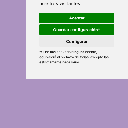
nuestros visitantes.
Aceptar
Guardar configuración*
Configurar
*Si no has activado ninguna cookie,
equivaldrá al rechazo de todas, excepto las
estrictamente necesarias
*Promoción válida del 12/09/2024 al 31/12/2024 para mayores de
18 años con residencia legal en España (excepto Ceuta y Melilla).
*Asegúrate de guardar el film y el ticket de compra. Consultar bases
legales
aquí
.
© Bimbo España 2026